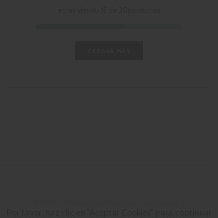
estas viendo 12 de 20productos
CARGAR MÁS
©
2023. Todos los derechos reservados a
Por favor, haz clic en "Aceptar Cookies" para continuar
TIAPAMEKIDS.COM | Supported by TERO LAB DIGITAL