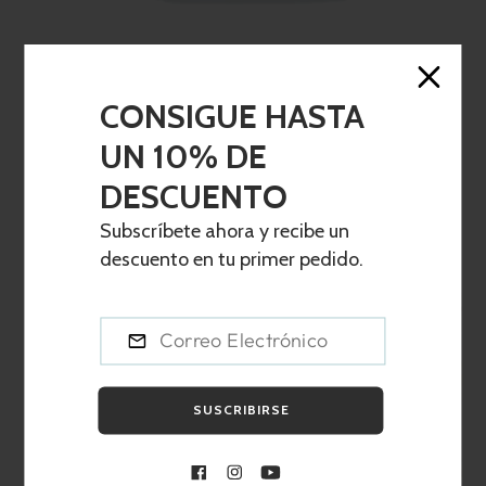
CINTA CUELGA MÓVIL - VARIOS ESTAMPADOS -
LIBERTY SUMMER
CONSIGUE HASTA
Precio
€0,00
UN 10% DE
habitual
AGREGAR AL CARRITO
DESCUENTO
Subscríbete ahora y recibe un
descuento en tu primer pedido.
SUSCRIBIRSE
Facebook
Instagram
YouTube