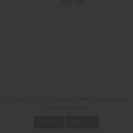
©
2023. Todos los derechos reservados a
Por favor, haz clic en "Aceptar Cookies" para continuar
TIAPAMEKIDS.COM | Supported by TERO LAB DIGITAL
utilizando el sitio.
ACEPTAR
RECHAZAR