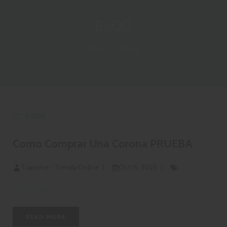
BLOG
Inicio
>
Blog
Filter
Como Comprar Una Corona PRUEBA
B
Tiapame - Tienda Online
Oct 15, 2025
CONTENIDO
l
READ MORE