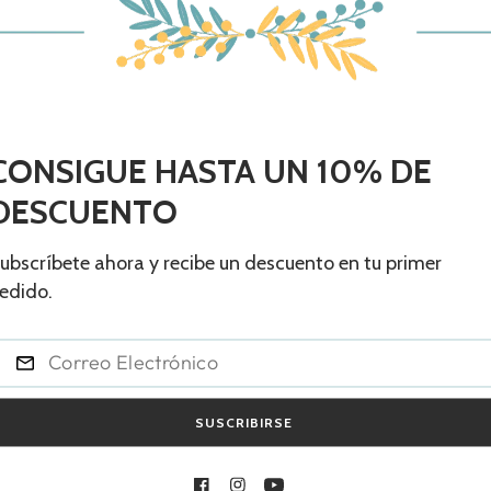
Share
Reducir
Aument
cantidad
cantid
para
para
CONSIGUE HASTA UN 10% DE
Culotte
Culotte
Piñas
Piñas
DESCUENTO
ubscríbete ahora y recibe un descuento en tu primer
Estimated deliver:
edido.
Free Shipping & Re
SUSCRIBIRSE
Tu búsqueda