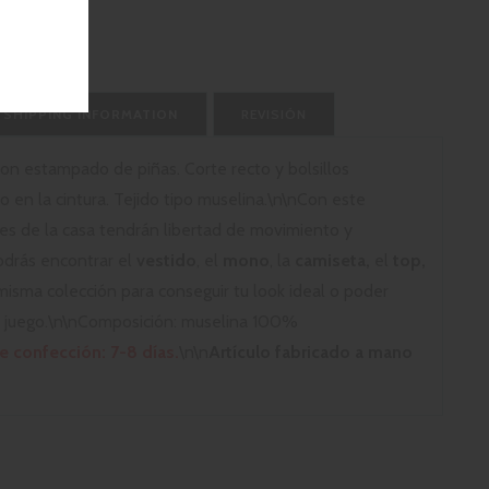
SHIPPING INFORMATION
REVISIÓN
con estampado de piñas. Corte recto y bolsillos
o en la cintura. Tejido tipo muselina.\n\nCon este
s de la casa tendrán libertad de movimiento y
odrás encontrar el
vestido
, el
mono
, la
camiseta,
el
top,
misma colección para conseguir tu look ideal o poder
 a juego.\n\nComposición: muselina 100%
 confección: 7-8 días.
\n\n
Artículo fabricado a mano