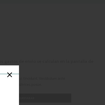
Los
gastos de envío
se calculan en la pantalla de
r odio varius tincidunt. Vestibulum ante
ci luctus et ultrices posue.