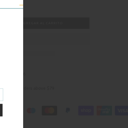
AGREGAR AL CARRITO
ar
ad
Jan23 - Jan26
turns:
On orders above $79