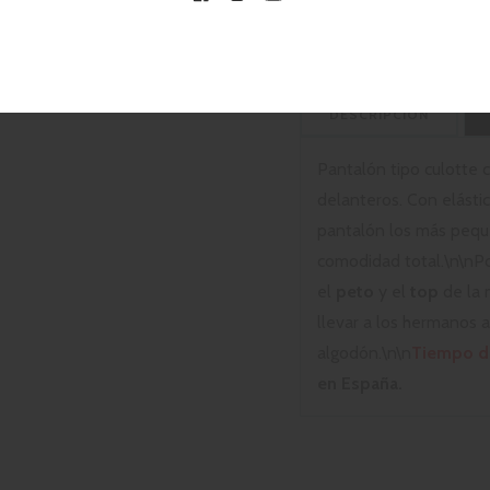
Facebook
Instagram
YouTube
DESCRIPCIÓN
Pantalón tipo culotte 
delanteros. Con elástic
pantalón los más peque
comodidad total.\n\nP
el
peto
y el
top
de la 
llevar a los hermanos
algodón.\n\n
Tiempo de
en España.