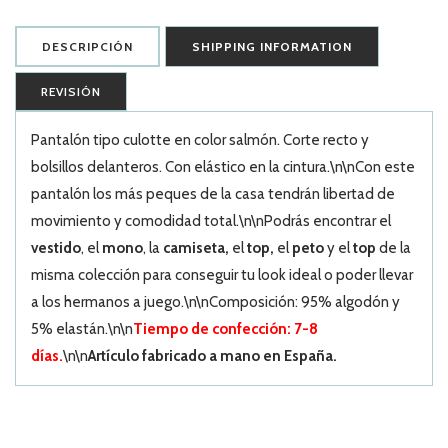
DESCRIPCIÓN
SHIPPING INFORMATION
REVISIÓN
Pantalón tipo culotte en color salmón. Corte recto y
bolsillos delanteros. Con elástico en la cintura.\n\nCon este
pantalón los más peques de la casa tendrán libertad de
movimiento y comodidad total.\n\nPodrás encontrar el
vestido
, el
mono
, la
camiseta,
el
top,
el
peto
y el
top
de la
misma colección para conseguir tu look ideal o poder llevar
a los hermanos a juego.\n\nComposición: 95% algodón y
5% elastán.\n\n
Tiempo de confección: 7-8
días.
\n\n
Artículo fabricado a mano en España.