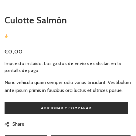
ventana
modal
Culotte Salmón
22
Sold
In Last
6 Hours
Precio
€0,00
habitual
Impuesto incluido. Los
gastos de envío
se calculan en la
pantalla de pago.
Nunc vehicula quam semper odio varius tincidunt. Vestibulum
ante ipsum primis in faucibus orci luctus et ultrices posue.
Share