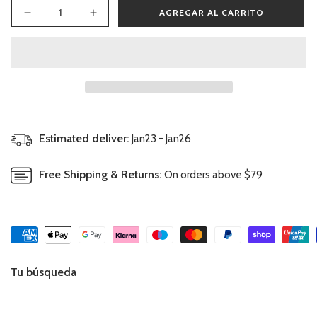
AGREGAR AL CARRITO
Reducir
Aumentar
cantidad
cantidad
para
para
Culotte
Culotte
Salmón
Salmón
Estimated deliver:
Jan23 - Jan26
Free Shipping & Returns:
On orders above $79
Tu búsqueda