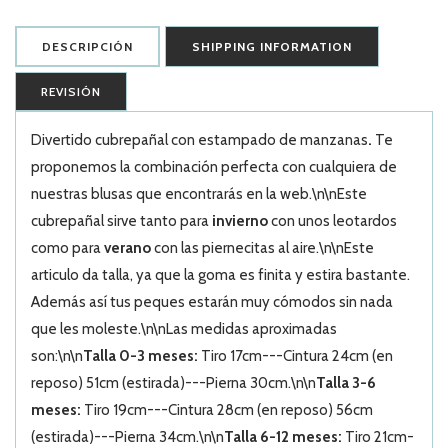
DESCRIPCIÓN
SHIPPING INFORMATION
REVISIÓN
Divertido cubrepañal con estampado de manzanas
.
Te
proponemos la combinación perfecta con cualquiera de
nuestras blusas que encontrarás en la web.\n\nEste
cubrepañal sirve tanto para
invierno
con unos leotardos
como para
verano
con las piernecitas al aire.\n\nEste
articulo da talla, ya que la goma es finita y estira bastante.
Además así tus peques estarán muy cómodos sin nada
que les moleste.\n\nLas medidas aproximadas
son:\n\n
Talla 0-3 meses:
Tiro 17cm---Cintura 24cm (en
reposo) 51cm (estirada)---Pierna 30cm.\n\n
Talla 3-6
meses:
Tiro 19cm---Cintura 28cm (en reposo) 56cm
(estirada)---Pierna 34cm.\n\n
Talla 6-12 meses:
Tiro 21cm-