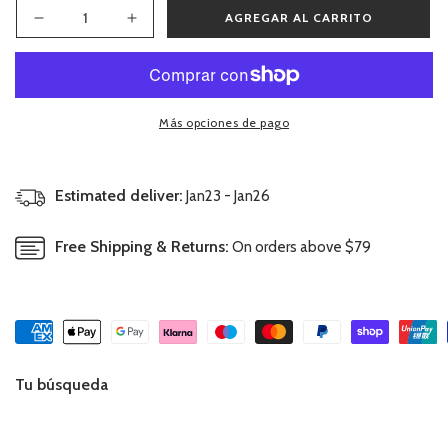
AGREGAR AL CARRITO
Reducir
Aumentar
cantidad
cantidad
para
para
Cubrepañal
Cubrepañal
Manzanas
Manzanas
Más opciones de pago
Estimated deliver:
Jan23 - Jan26
Free Shipping & Returns:
On orders above $79
Tu búsqueda