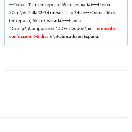
--Cintura 31cm (en reposo) 59cm (estirada)---Pierna
37cm.\n\n
Talla 12-24 meses:
Tiro 24cm---Cintura 36cm
(en reposo) 65cm (estirada)---Pierna
40cm.\n\nComposición: 100% algodón.\n\n
Tiempo de
confección:4-5 días.
\n\n
Fabricado en España.