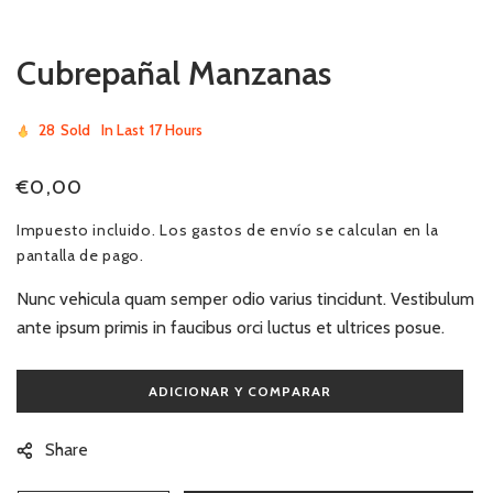
ventana
modal
Cubrepañal Manzanas
28
Sold
In Last
17 Hours
Precio
€0,00
habitual
Impuesto incluido. Los
gastos de envío
se calculan en la
pantalla de pago.
Nunc vehicula quam semper odio varius tincidunt. Vestibulum
ante ipsum primis in faucibus orci luctus et ultrices posue.
Share