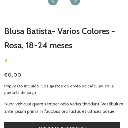
en
una
ventana
modal
Blusa Batista- Varios Colores -
Rosa, 18-24 meses
29
Sold
In Last
19 Hours
Precio
€0,00
habitual
Impuesto incluido. Los
gastos de envío
se calculan en la
pantalla de pago.
Nunc vehicula quam semper odio varius tincidunt. Vestibulum
ante ipsum primis in faucibus orci luctus et ultrices posue.