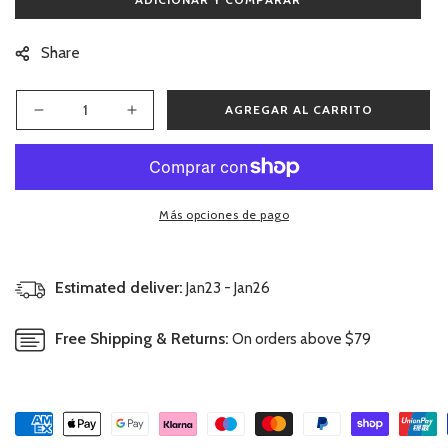
Share
AGREGAR AL CARRITO
Reducir
Aumentar
cantidad
cantidad
para
para
Blusa
Blusa
Batista-
Batista-
Más opciones de pago
Varios
Varios
Colores
Colores
-
-
Rosa,
Rosa,
Estimated deliver:
Jan23 - Jan26
18-
18-
24
24
Free Shipping & Returns:
On orders above $79
meses
meses