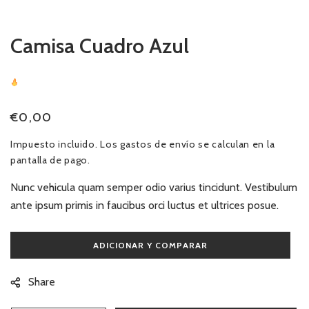
ventana
modal
Camisa Cuadro Azul
28
Sold
In Last
8 Hours
Precio
€0,00
habitual
Impuesto incluido. Los
gastos de envío
se calculan en la
pantalla de pago.
Nunc vehicula quam semper odio varius tincidunt. Vestibulum
ante ipsum primis in faucibus orci luctus et ultrices posue.
Share