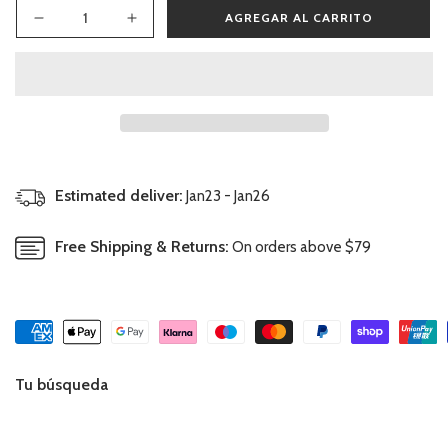
AGREGAR AL CARRITO
Reducir
Aumentar
cantidad
cantidad
para
para
Camisa
Camisa
Cuadro
Cuadro
Azul
Azul
Estimated deliver:
Jan23 - Jan26
Free Shipping & Returns:
On orders above $79
Tu búsqueda