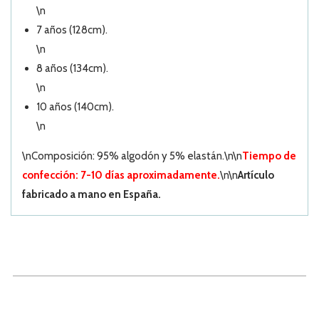
\n
7 años (128cm).
\n
8 años (134cm).
\n
10 años (140cm).
\n
\nComposición: 95% algodón y 5% elastán.\n\n
Tiempo de
confección: 7-10 días aproximadamente.
\n\n
Artículo
fabricado a mano en España.