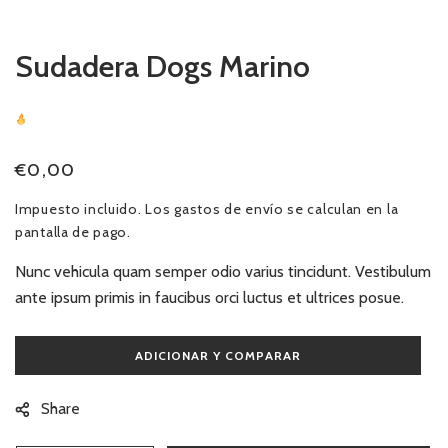
ventana
modal
Sudadera Dogs Marino
23
Sold
In Last
14 Hours
Precio
€0,00
habitual
Impuesto incluido. Los
gastos de envío
se calculan en la
pantalla de pago.
Nunc vehicula quam semper odio varius tincidunt. Vestibulum
ante ipsum primis in faucibus orci luctus et ultrices posue.
Share