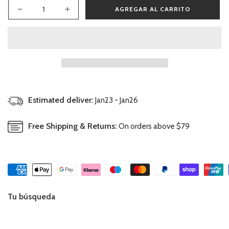
AGREGAR AL CARRITO
Reducir
Aumentar
cantidad
cantidad
para
para
Sudadera
Sudadera
Dogs
Dogs
Marino
Marino
Estimated deliver:
Jan23 - Jan26
Free Shipping & Returns:
On orders above $79
Tu búsqueda