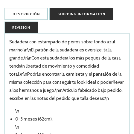
DESCRIPCIÓN
SHIPPING INFORMATION
REVISIÓN
Sudadera con estampado de perros sobre fondo azul
marino.\n\nEl patrón de la sudadera es oversize, talla
grande.\n\nCon esta sudadera los más peques de la casa
tendrán libertad de movimiento y comodidad
total.\n\nPodrás encontrar la
camiseta
y el
pantalón
de la
misma colección para conseguir tu look ideal o poder llevar
a los hermanos a juego.\n\nArticulo fabricado bajo pedido,
escribe en las notas del pedido que talla deseas:\n
\n
0-3 meses (62cm).
\n