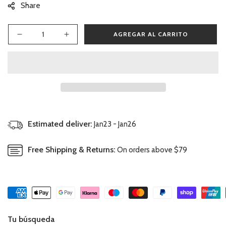
Share
AGREGAR AL CARRITO
Reducir
Aumentar
cantidad
cantidad
para
para
Vajilla
Vajilla
Infantil
Infantil
Bambú
Bambú
5
5
Piezas-
Piezas-
Caracol
Caracol
Estimated deliver:
Jan23 - Jan26
Free Shipping & Returns:
On orders above $79
Tu búsqueda