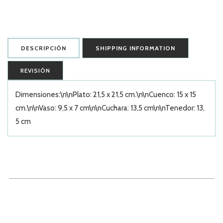
DESCRIPCIÓN
SHIPPING INFORMATION
REVISIÓN
Dimensiones:\n\nPlato: 21,5 x 21,5 cm.\n\nCuenco: 15 x 15
cm.\n\nVaso: 9,5 x 7 cm\n\nCuchara: 13,5 cm\n\nTenedor: 13,
5 cm