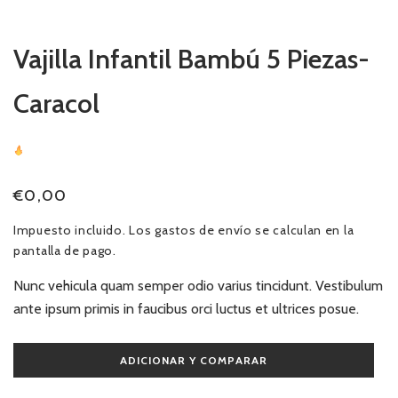
ventana
modal
Vajilla Infantil Bambú 5 Piezas-
Caracol
26
Sold
In Last
14 Hours
Precio
€0,00
habitual
Impuesto incluido. Los
gastos de envío
se calculan en la
pantalla de pago.
Nunc vehicula quam semper odio varius tincidunt. Vestibulum
ante ipsum primis in faucibus orci luctus et ultrices posue.