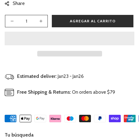
Share
AGREGAR AL CARRITO
Reducir
Aumentar
cantidad
cantidad
para
para
Vajilla
Vajilla
Infantil
Infantil
Bambú
Bambú
5
5
Piezas-
Piezas-
Pulpo
Pulpo
Estimated deliver:
Jan23 - Jan26
Free Shipping & Returns:
On orders above $79
Tu búsqueda