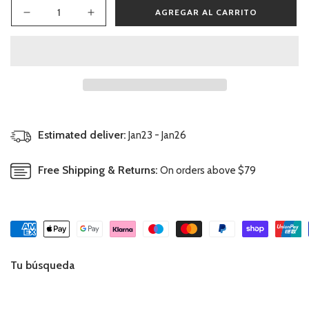
AGREGAR AL CARRITO
Reducir
Aumentar
cantidad
cantidad
para
para
Botella
Botella
Antigoteo
Antigoteo
Elfo
Elfo
Rojo
Rojo
Estimated deliver:
Jan23 - Jan26
Free Shipping & Returns:
On orders above $79
Tu búsqueda