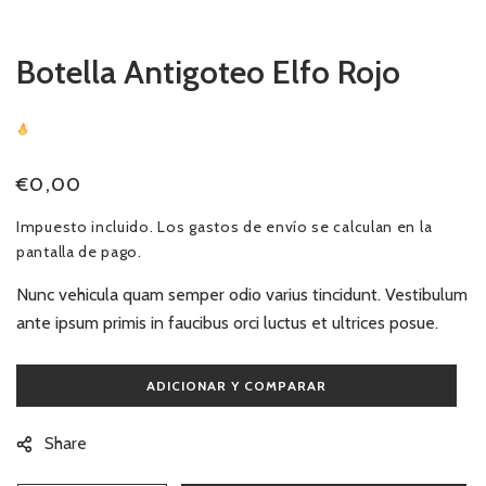
ventana
modal
Botella Antigoteo Elfo Rojo
Precio
€0,00
habitual
Impuesto incluido. Los
gastos de envío
se calculan en la
pantalla de pago.
Nunc vehicula quam semper odio varius tincidunt. Vestibulum
ante ipsum primis in faucibus orci luctus et ultrices posue.
Share