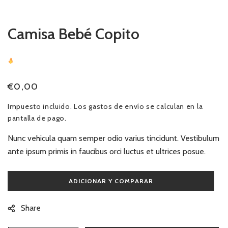
ventana
modal
Camisa Bebé Copito
26
Sold
In Last
8 Hours
Precio
€0,00
habitual
Impuesto incluido. Los
gastos de envío
se calculan en la
pantalla de pago.
Nunc vehicula quam semper odio varius tincidunt. Vestibulum
ante ipsum primis in faucibus orci luctus et ultrices posue.
Share