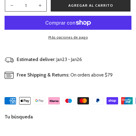
AGREGAR AL CARRITO
Reducir
Aumentar
cantidad
cantidad
para
para
Camisa
Camisa
Bebé
Bebé
Más opciones de pago
Copito
Copito
Estimated deliver:
Jan23 - Jan26
Free Shipping & Returns:
On orders above $79
Tu búsqueda