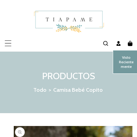
MENTE AL CONTENIDO
Visto
Reciente
mente
PRODUCTOS
Todo
>
Camisa Bebé Copito
 LA INFORMACIÓN DEL PRODUCTO