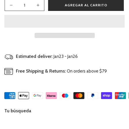
AGREGAR AL CARRITO
Reducir
Aumentar
cantidad
cantidad
para
para
Conjunto
Conjunto
Primera
Primera
Puesta
Puesta
Dogs
Dogs
Estimated deliver:
Jan23 - Jan26
Free Shipping & Returns:
On orders above $79
Tu búsqueda