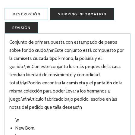
DESCRIPCIÓN
SHIPPING INFORMATION
REVISIÓN
Conjunto de primera puesta con estampado de perros
sobre fondo crudo.\n\nEste conjunto está compuesto por
la camiseta cruzada tipo kimono, la polaina y el
gorrido.\n\nCon este conjunto los más peques de la casa
tendrán libertad de movimiento y comodidad
total.\n\nPodrás encontrar la
camiseta
y el
pantalón
de la
misma colección para poder llevar a los hermanos a
juego.\n\nArticulo fabricado bajo pedido, escribe en las
notas del pedido que talla deseas:\n
\n
New Born.