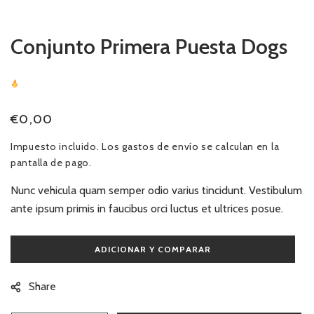
ventana
modal
Conjunto Primera Puesta Dogs
27
Sold
In Last
24 Hours
Precio
€0,00
habitual
Impuesto incluido. Los
gastos de envío
se calculan en la
pantalla de pago.
Nunc vehicula quam semper odio varius tincidunt. Vestibulum
ante ipsum primis in faucibus orci luctus et ultrices posue.
Share