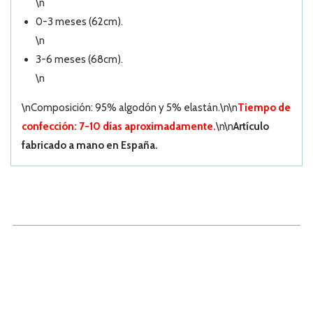
\n
0-3 meses (62cm).
\n
3-6 meses (68cm).
\n
\nComposición: 95% algodón y 5% elastán.\n\n
Tiempo de
confección: 7-10 días aproximadamente.
\n\n
Artículo
fabricado a mano en España.