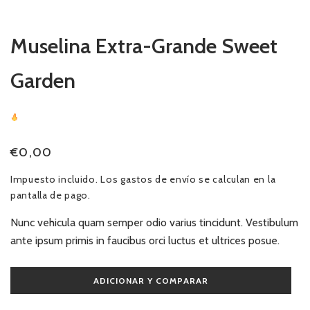
ventana
modal
Muselina Extra-Grande Sweet
Garden
29
Sold
In Last
18 Hours
Precio
€0,00
habitual
Impuesto incluido. Los
gastos de envío
se calculan en la
pantalla de pago.
Nunc vehicula quam semper odio varius tincidunt. Vestibulum
ante ipsum primis in faucibus orci luctus et ultrices posue.