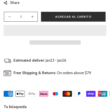
Share
AGREGAR AL CARRITO
Reducir
Aumentar
cantidad
cantidad
para
para
Muselina
Muselina
Extra-
Extra-
Grande
Grande
Sweet
Sweet
Garden
Garden
Estimated deliver:
Jan23 - Jan26
Free Shipping & Returns:
On orders above $79
Tu búsqueda