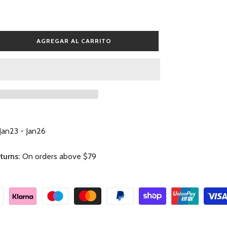
AGREGAR AL CARRITO
ar
ad
Jan23 - Jan26
turns:
On orders above $79