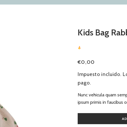
Kids Bag Rab
26
Sold
In Last
21 Hours
Precio
€0,00
habitual
Impuesto incluido. 
pago.
Nunc vehicula quam sempe
ipsum primis in faucibus or