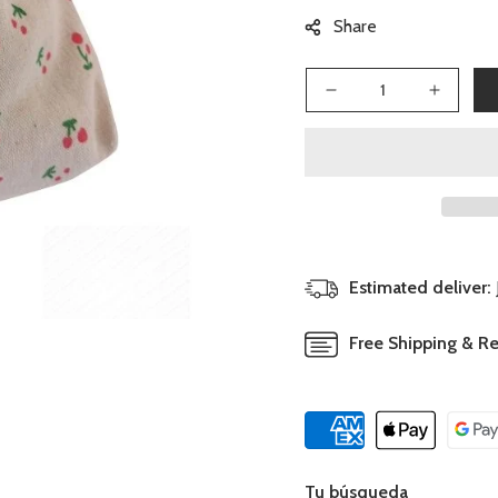
Share
Reducir
Aument
cantidad
cantid
para
para
Kids
Kids
Bag
Bag
Rabbit
Rabbit
Estimated deliver:
Free Shipping & Re
Tu búsqueda